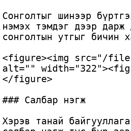
Сонголтыг шинээр бүртгэ
нэмэх тэмдэг дээр дарж 
сонголтын утгыг бичин х
<figure><img src="/file
alt="" width="322"><fig
</figure>

### Салбар нэгж

Хэрэв танай байгууллага