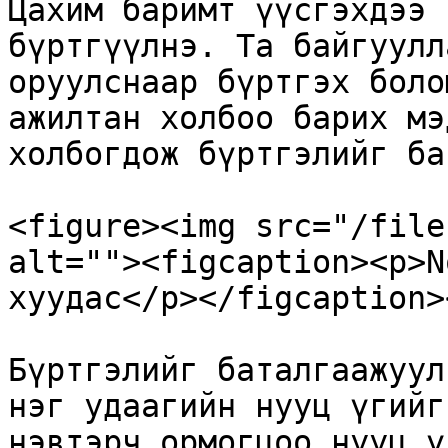
Цахим баримт үүсгэхдээ 
бүртгүүлнэ. Та байгуулл
оруулснаар бүртгэх боло
ажилтан холбоо барих мэ
холбогдож бүртгэлийг ба
<figure><img src="/file
alt=""><figcaption><p>N
хуудас</p></figcaption>
Бүртгэлийг баталгаажуул
нэг удаагийн нууц үгийг
нэвтэрч ормогцоо нууц ү