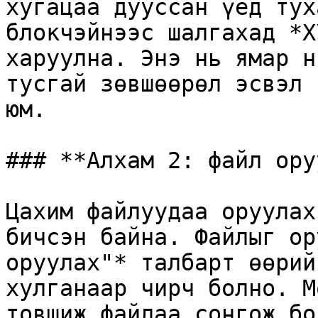
хугацаа дууссан үед тух
блокчэйнээс шалгахад *Х
харуулна. Энэ нь ямар н
тусгай зөвшөөрөл эсвэл 
юм.

### **Алхам 2: файл ору
Цахим файлуудаа оруулах
бичсэн байна. Файлыг ор
оруулах"* талбарт өөрий
хулганаар чирч болно. М
товшиж файлаа сонгож бол