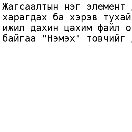
Жагсаалтын нэг элемент 
харагдах ба хэрэв тухай
ижил дахин цахим файл о