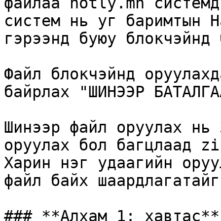
файлаа notly.mn системд
систем нь уг баримтын H
гэрээнд буюу блокчэйнд 
Файл блокчэйнд оруулахд
байрлах "ШИНЭЭР БАТАЛГА
Шинээр файл оруулах нь 
оруулах бол багцлаад zi
Харин нэг удаагийн оруу
файл байх шаардлагатайг
### **Алхам 1: хавтас**