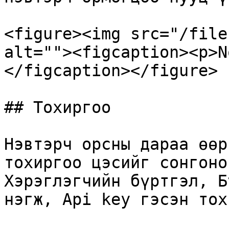
<figure><img src="/file
alt=""><figcaption><p>N
</figcaption></figure>

## Тохиргоо

Нэвтэрч орсны дараа өөр
тохиргоо цэсийг сонгоно
Хэрэглэгчийн бүртгэл, Б
нэгж, Api key гэсэн тох