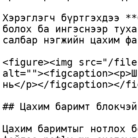
Хэрэглэгч бүртгэхдээ **
болох ба ингэснээр туха
салбар нэгжийн цахим фа
<figure><img src="/file
alt=""><figcaption><p>Ш
нь</p></figcaption></fi
## Цахим баримт блокчэй
Цахим баримтыг нотлох б