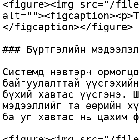
<figure><img src="/file
alt=""><figcaption><p>Т
</figcaption></figure>

### Бүртгэлийн мэдээлэл
Системд нэвтэрч ормогцо
байгуулалттай үүсгэхийн
бүхий хавтас үүсгэнэ. Ш
мэдээллийг та өөрийн хү
ба уг хавтас нь цахим ф
<figure><img src="/file