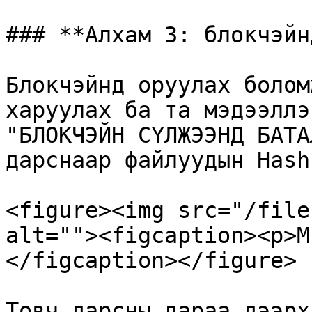
### **Алхам 3: блокчэйн
Блокчэйнд оруулах болом
харуулах ба та мэдээллэ
"БЛОКЧЭЙН СҮЛЖЭЭНД БАТА
дарснаар файлуудын Hash
<figure><img src="/file
alt=""><figcaption><p>М
</figcaption></figure>

Товч дарсны дараа дээрх