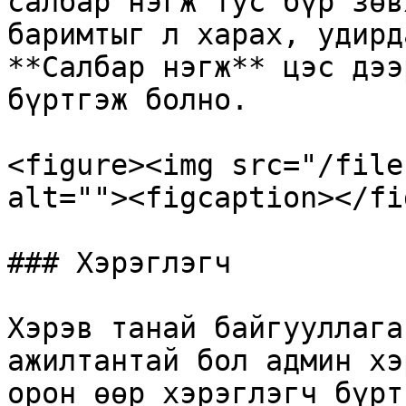
салбар нэгж тус бүр зөв
баримтыг л харах, удирд
**Салбар нэгж** цэс дээ
бүртгэж болно.

<figure><img src="/file
alt=""><figcaption></fi
### Хэрэглэгч

Хэрэв танай байгууллага
ажилтантай бол админ хэ
орон өөр хэрэглэгч бүрт