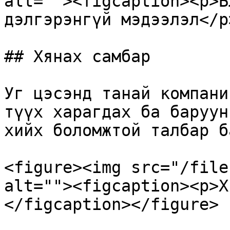
alt=""><figcaption><p>Б
дэлгэрэнгүй мэдээлэл</p
## Хянах самбар

Уг цэсэнд танай компани
түүх харагдах ба баруун
хийх боломжтой талбар б
<figure><img src="/file
alt=""><figcaption><p>Х
</figcaption></figure>
