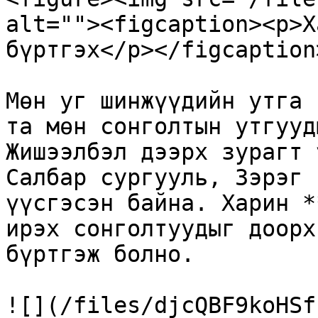
alt=""><figcaption><p>Х
бүртгэх</p></figcaption
Мөн уг шинжүүдийн утга 
та мөн сонголтын утгууд
Жишээлбэл дээрх зурагт 
Салбар сургууль, Зэрэг 
үүсгэсэн байна. Харин *
ирэх сонголтуудыг доорх
бүртгэж болно.

![](/files/djcQBF9koHSf