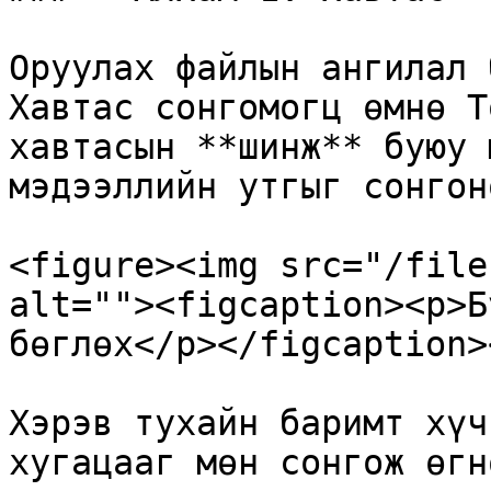
Оруулах файлын ангилал 
Хавтас сонгомогц өмнө Т
хавтасын **шинж** буюу 
мэдээллийн утгыг сонгоно
<figure><img src="/file
alt=""><figcaption><p>Б
бөглөх</p></figcaption>
Хэрэв тухайн баримт хүч
хугацааг мөн сонгож өгн