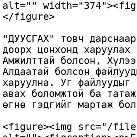
alt="" width="374"><fig
</figure>

"ДУУСГАХ" товч дарснаар
доорх цонхонд харуулах 
Амжилттай болсон, Хүлээ
Алдаатай болсон файлууд
харуулна. Уг файлуудыг 
авах боломжтой ба татаж
өгнө гэдгийг мартаж бол
<figure><img src="/file